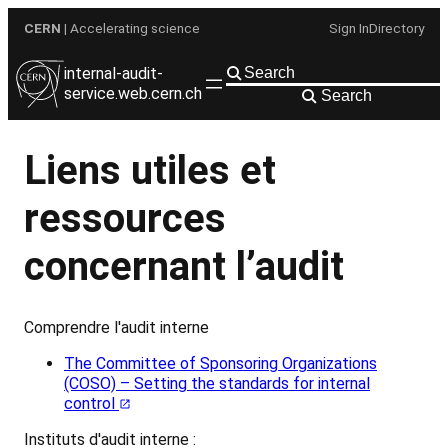
Aller
CERN
| Accelerating science
Sign In
Directory
au
contenu
internal-audit-
service.web.cern.ch
Search
Liens utiles et
ressources
concernant l’audit
Comprendre l'audit interne
The Committee of Sponsoring Organizations
(COSO) – Setting the standards for internal
control
Instituts d'audit interne :