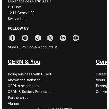
Esplanade des Particules 1
P.O. Box
1211 Geneva 23
Switzerland
FOLLOW US
Follow CERN on facebook
Follow CERN on instagram
Follow CERN on tiktok
Follow CERN on x
Follow CERN on linkedin
Follow CERN on youtu
More CERN Social Accounts
CERN & You
Gene
Doing business with CERN
Careers
Knowledge transfer
Visits
CERN’s neighbours
Privacy 
CERN & Society Foundation
Cookie
Partnerships
Alumni